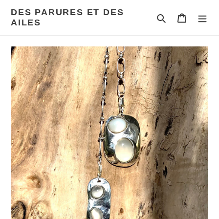
Passer
DES PARURES ET DES
au
Rechercher
Panier
AILES
contenu