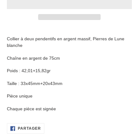
Ajout
d'un
Collier à deux pendentifs en argent massif, Pierres de Lune
produit
blanche
à
votre
Chaîne en argent de 75cm
panier
Poids : 42,01+15,82gr
Taille : 33x45mm+20x43mm
Pièce unique
Chaque pièce est signée
PARTAGER
PARTAGER
SUR
FACEBOOK