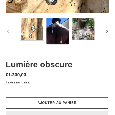
DIAPOSITIVE
DIAP
PRÉCÉDENTE
SUIV
Lumière obscure
Prix
€1.300,00
normal
Taxes incluses.
AJOUTER AU PANIER